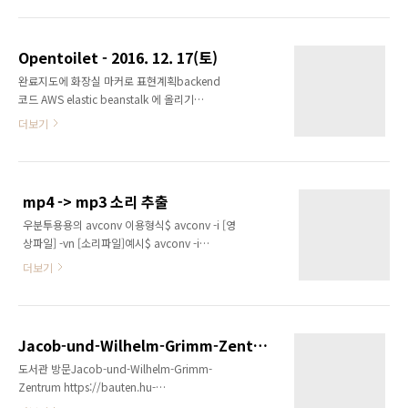
성(Profile)2개 이상의 사진 등록
Opentoilet - 2016. 12. 17(토)
완료지도에 화장실 마커로 표현계획backend
코드 AWS elastic beanstalk 에 올리기
(http://docs.aws.amazon.com/elasticbeanstalk/latest/dg/Welcome.html)fro
더보기
코드 AWS s3에 올리기도메인 구입 -
opentoilet.me
(https://domain.gabia.com/regist/regist_step1.php)
화장실에 대한 평가 기능 추가 완료된 사항화장
mp4 -> mp3 소리 추출
실 데이타를 구할때, API 대신에 CSV 파일 이용
우분투용용의 avconv 이용형식$ avconv -i [영
- 데이타가 실시간으로 요구되는 상황이 아니고,
상파일] -vn [소리파일]예시$ avconv -i
5,5M의 CSV에 3만건의 데이타가 있다
Into.the.Wild.2007.1080p.BluRay.x264.YIFY.mp4
더보기
-vn
Into.the.Wild.2007.1080p.BluRay.x264.YIFY.mp3
Jacob-und-Wilhelm-Grimm-Zentrum 도서관
도서관 방문Jacob-und-Wilhelm-Grimm-
Zentrum https://bauten.hu-
berlin.de/de/grimm/