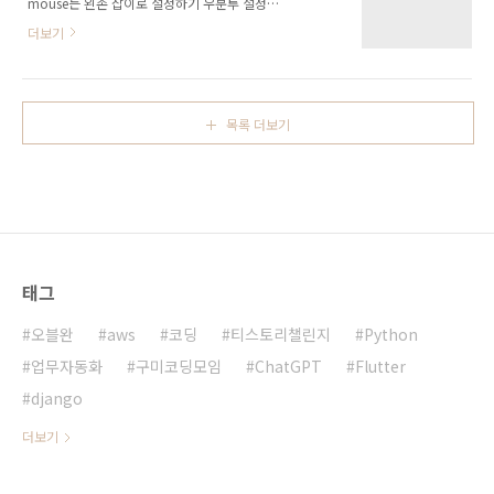
mouse는 왼손 잡이로 설정하기 우분투 설정에
서 mouse는 왼손 잡이로 설정 아래 명령어를 이
더보기
용하여 마우스 버튼 배치만 변경 $ xinput set-
button-map 'Logitech USB Optical Mouse'
3 2 1 참고 :
http://askubuntu.com/questions/376994/make-
목록 더보기
mouse-left-handed-and-touchpad-right-
handed
태그
오블완
aws
코딩
티스토리챌린지
Python
업무자동화
구미코딩모임
ChatGPT
Flutter
django
더보기