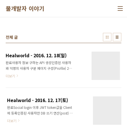
본문 바로가기
물개발자 이야기
전체 글
Healworld - 2016. 12. 18(일)
완료사용자 정보 구하는 API 생성인증된 사용자
와 익명의 사용자 구분 페이지 구성(Profile) 2개
이상의 사진 등록backend에서 dictionary 형
더보기
태로 결과가 온다. 이 결과의 구조 그대로 html
에 출력을 시도했는데, 사전 형적이 중첩이 되어
있는 겨우 생각처럼 직관적으로 처리 되지 않았
다.그래서 키 값을 html에 그대로 나열하는 형식
Healworld - 2016. 12. 17(토)
으로 문제를 개선했다 계획리스트에 나타나는
완료Social login 이후 JWT token값을 Client
이미지 크기를 정량화frontend 환경 변수 인식
에 등록인증된 사용자만 DB 쓰기 연산(post) 가
토록
능 토록 수정토큰 파기 시간을 30일로 수정계획
더보기
인증된 사용자와 익명의 사용자 구분 페이지 구