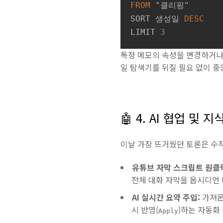
FROM
 "클리핑"

SORT 생성일 
DESC
LIMIT 
3
특정 메모의 속성을 변경하거나
일 탐색기를 뒤질 필요 없이 
🤖 4. AI 협업 및
이날 가장 뜨거웠던 토론은 수
유튜브 자막 스크립트 원클릭
전체 대화 자막을 옵시디언
AI 실시간 요약 주입:
가져온
시 반영(
)하는 자동화
Apply