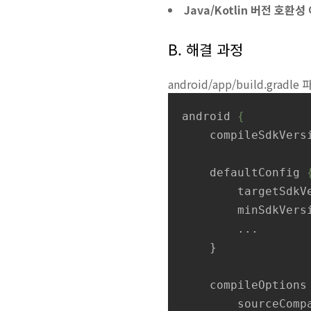
Java/Kotlin 버전 호환성
B. 해결 과정
android/app/build.gradle
파
android
{
compileSdkVers
defaultConfig
targetSdkV
minSdkVers
...
}
compileOptions
sourceComp