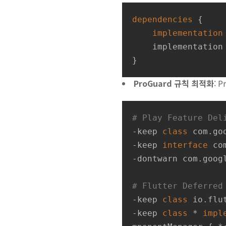
dependencies
 {

implementation
    implementation
}
ProGuard 규칙 최적화
: 
# Play Feature Del
-keep 
class
com
.
go
-keep 
interface
co
-dontwarn com.googl
# Flutter Deferred
-keep 
class
io
.
flu
-keep 
class
 * 
impl