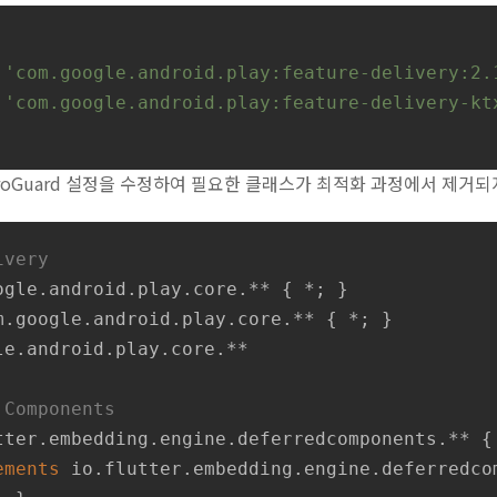
'com.google.android.play:feature-delivery:2.
 
'com.google.android.play:feature-delivery-kt
ProGuard 설정을 수정하여 필요한 클래스가 최적화 과정에서 제거
ivery
ogle
.
android
.
play
.
core
.** 
{ *; }

m
.
google
.
android
.
play
.
core
.** 
{ *; }

e.android.play.core.**

 Components
tter
.
embedding
.
engine
.
deferredcomponents
.** 
{
ements
io
.
flutter
.
embedding
.
engine
.
deferredco