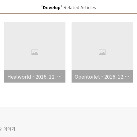
'Develop'
Related Articles
Healworld - 2016. 12. 18(일)
Opentoilet - 2016. 12. 17(토)
장 이야기