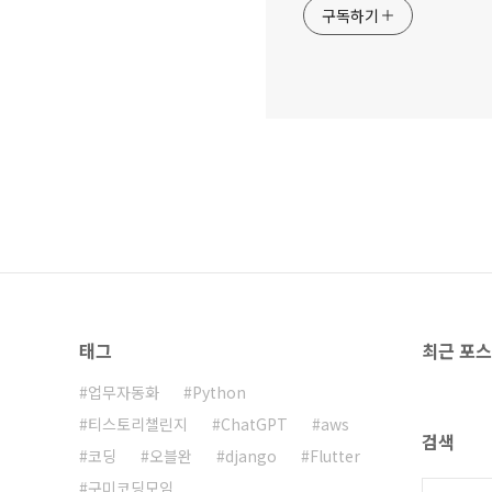
구독하기
태그
최근 포
업무자동화
Python
티스토리챌린지
ChatGPT
aws
검색
코딩
오블완
django
Flutter
구미코딩모임