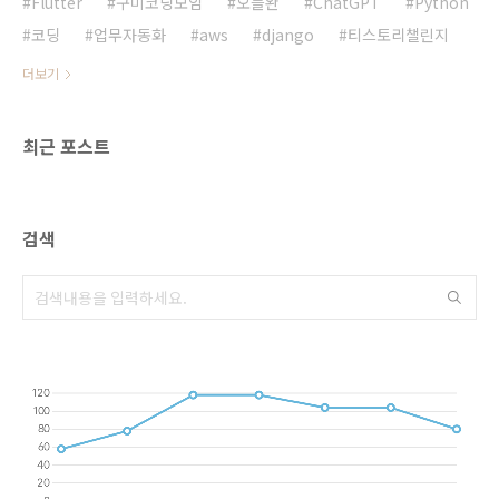
Flutter
구미코딩모임
오블완
ChatGPT
Python
코딩
업무자동화
aws
django
티스토리챌린지
더보기
최근 포스트
검색