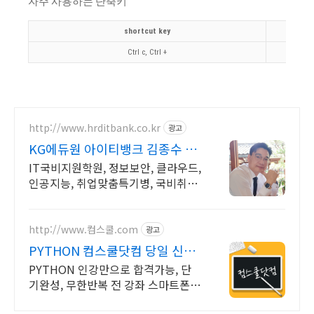
자주 사용하는 단축키
shortcut key
Ctrl c, Ctrl +
http://www.hrditbank.co.kr
광고
KG에듀원 아이티뱅크 김종수 27
년경력전문가 IT취업상담
IT국비지원학원, 정보보안, 클라우드,
인공지능, 취업맞춤특기병, 국비취업
교육.
http://www.컴스쿨.com
광고
PYTHON 컴스쿨닷컴 당일 신청
&결제시 기프티콘!
PYTHON 인강만으로 합격가능, 단
기완성, 무한반복 전 강좌 스마트폰
학습가능