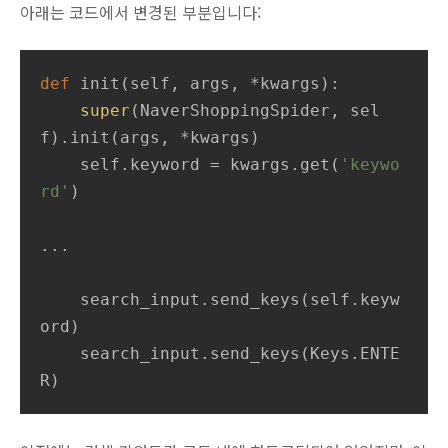
아래는 코드에서 변경된 부분입니다:
def
init
(
self, args, *kwargs
):
super
(NaverShoppingSpider, sel
f).init(args, *kwargs)

    self.keyword = kwargs.get(
'keywo
rd'
)

...

    search_input.send_keys(self.keyw
ord)

    search_input.send_keys(Keys.ENTE
R)