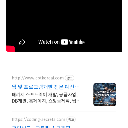
http://www.cbtkoreai.com
광고
웹 및 프로그램개발 전문 예산에
맞춘 컬선팅
패키지 소프트웨어 개발, 공급사업,
DB개발, 홈페이지, 쇼핑몰제작, 웹호
스팅.
https://coding-secrets.com
광고
코딩비급 - 크롤링 스크래핑