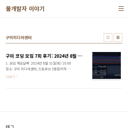
본문 바로가기
물개발자 이야기
구미미디어센터
구미 코딩 모임 7회 후기: 2024년 8월 31일
1. 모임 개요날짜: 2024년 8월 31일(토) 10:00
장소: 구미 미디어센터, 드림큐브 3동참석자: 시
원한 외모, 팔고 사고, 털실이, 디카페인, 수박주
더보기
제: 근황토크, Python 기초 마무리, 이미지 생성
형 AI 소개2. 모임 내용2.1 따뜻한 시작: 근황토
크이번 모임은 서로의 최근 소식을 나누는 '근황
토크'로 시작되었습니다. 참석자들은 각자의 일
상과 경험을 공유하며 친목을 다지는 시간을 가
졌습니다. 스마트팜을 운영 중이신 이장님의 생
생한 일상 이야기가 흥미로웠고, 다양한 경험을
가진 털실이 님의 입담 덕분에 시간이 어떻게 가
는 줄 몰랐습니다.2.2 Python 기초 마무리: 탄
태그