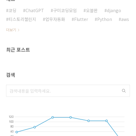
탄한 기초 다지기다음으로, Python 기초 마무리
학습을 진행했습니다. 이번 세션에서는 프로그
코딩
ChatGPT
구미코딩모임
오블완
django
래밍의 핵심 개념인 변수,..
티스토리챌린지
업무자동화
Flutter
Python
aws
더보기
최근 포스트
검색