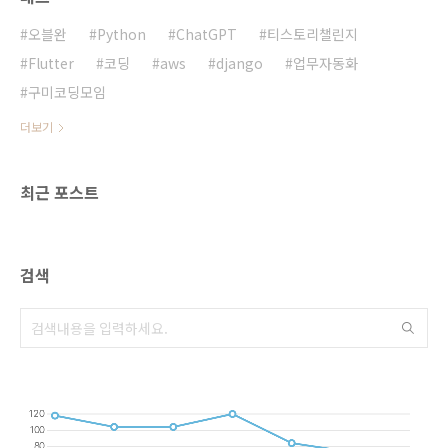
러닝, 딥러닝을 위한 실습 환경으로 널리 사용됩
니다.클라우드 기반: 로컬 환경에 설치하지 않고,
오블완
Python
ChatGPT
티스토리챌린지
웹 브라우..
Flutter
코딩
aws
django
업무자동화
구미코딩모임
더보기
최근 포스트
검색