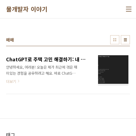
본문 바로가기
물개발자 이야기
매매
ChatGPT로 주택 고민 해결하기: 내 돈 1.7억, 어떻게 써야 할까?
안녕하세요, 여러분! 오늘은 제가 최근에 겪은 재
미있는 경험을 공유하려고 해요. 바로 ChatGPT
를 활용해 주택 선택 고민을 해결한 이야기입니
더보기
다."1.7억으로 집 구해야 하는데... 어떡하
지?"얼마 전, 저에게 1.7억이라는 목돈이 생겼어
요. 그런데 이 돈으로 집을 구하려니 고민이 시작
되더라고요. 매매? 전세? 아니면 월세? 각각의
장단점을 따져보려니 머리가 지끈지끈 아파오더
라고요. 😵‍💫"그래, ChatGPT한테 물어보자!"그
러다 문득 이런 생각이 들었어요. "이런 복잡한
계산, ChatGPT한테 맡겨볼까?" 그래서 저는 용
기내어 ChatGPT에게 SOS를 보냈습니
태그