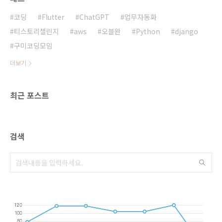
다.ChatGPT에게 물어보기제가 ChatGPT에게
물어본 내용은 이래요:총 주택 자금은 1.7억이
코딩
Flutter
ChatGPT
업무자동화
야.아파트 매매, 전세, 월세에 비용..
티스토리챌린지
aws
오블완
Python
django
구미코딩모임
더보기
최근 포스트
검색