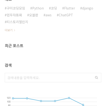
조가 추구했던 이상적인 정치 철학을 반영하고
있습니다. 근정전은 왕이 공식적인 업무를 보고
구미코딩모임
Python
코딩
Flutter
django
나라의 중요한 의식을 행하던 장소로, 당..
업무자동화
오블완
aws
ChatGPT
티스토리챌린지
더보기
최근 포스트
검색