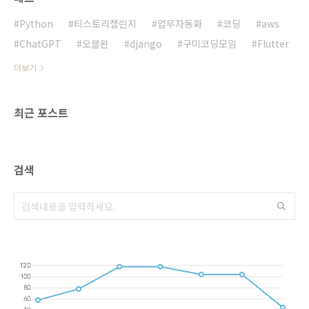
몇 년간의 데이터를 통해 몇 가지 주요 변화를 파
악할 수 있었습니다:가격 상승: 부산광역시의 주
Python
티스토리챌린지
업무자동화
코딩
aws
요 아파트 단지들은 지속적인 가격 상승을 보였
ChatGPT
오블완
django
구미코딩모임
Flutter
습니다. 이는 제한된 ..
더보기
최근 포스트
검색