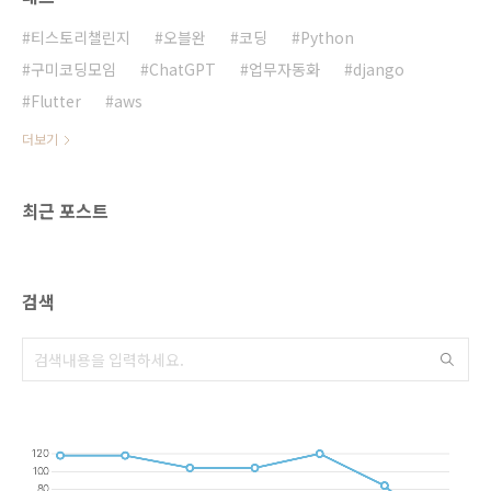
같은 오류 메시지가 표시될 수 있습니
다:Creating Auto Scaling launch
티스토리챌린지
오블완
코딩
Python
configuration fa..
구미코딩모임
ChatGPT
업무자동화
django
Flutter
aws
더보기
최근 포스트
검색