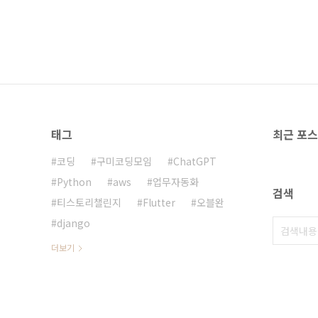
태그
최근 포
코딩
구미코딩모임
ChatGPT
Python
aws
업무자동화
검색
티스토리챌린지
Flutter
오블완
django
더보기