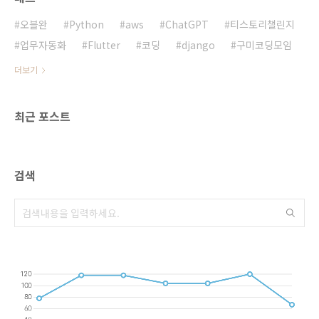
정 만들기 클릭개발자 약관 동의 및 25달러 결제
개발자 정보 입력 (개인/법인 선택 가능)TIP: 법
오블완
Python
aws
ChatGPT
티스토리챌린지
인카드가 없다면 일반 신용..
업무자동화
Flutter
코딩
django
구미코딩모임
더보기
최근 포스트
검색