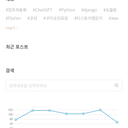
앱이에요. 복잡한 계획 없이 간단하게 세 가지만
선택하면 돼요:운동 부위: 상체, 하체, 코어 등 원
업무자동화
ChatGPT
Python
django
오블완
하는 부위를 골라요.운동 레벨: 초보? 조금 ..
Flutter
코딩
구미코딩모임
티스토리챌린지
aws
더보기
최근 포스트
검색