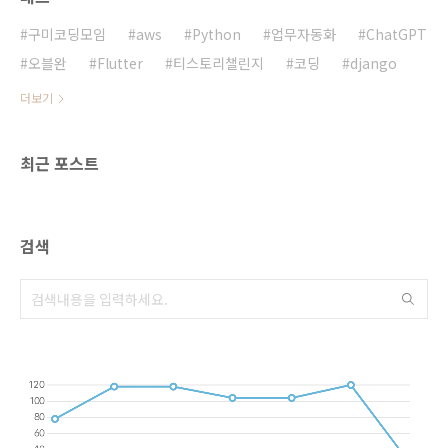
앱이에요. 복잡한 계획 없이 간단하게 세 가지만
선택하면 돼요:운동 부위: 상체, 하체, 코어 등 원
구미코딩모임
aws
Python
업무자동화
ChatGPT
하는 부위를 골라요.운동 레벨: 초보? 조금 ..
오블완
Flutter
티스토리챌린지
코딩
django
더보기
최근 포스트
검색