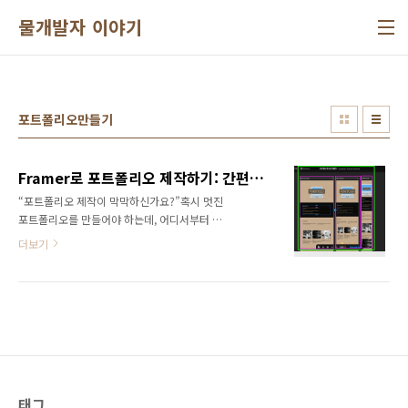
본문 바로가기
물개발자 이야기
포트폴리오만들기
Framer로 포트폴리오 제작하기: 간편하게 전문가 같은 웹사이트를 만들어보세요
“포트폴리오 제작이 막막하신가요?”혹시 멋진
포트폴리오를 만들어야 하는데, 어디서부터 시
작해야 할지 막막하셨나요? 웹 디자인과 코딩에
더보기
대한 지식이 부족해 고민하셨나요? Framer라는
강력한 도구를 사용하면 비전문가도 손쉽게 전
문가 같은 포트폴리오 웹사이트를 만들 수 있습
니다. 이 글에서는 Framer를 사용하여 포트폴리
오를 제작하는 과정을 소개하고, 시간을 절약하
면서도 비용 효율적으로 웹사이트를 제작하는
방법을 알려드립니다.Framer란 무엇인가요?
Framer는 웹 디자이너와 개발자뿐만 아니라 초
보자들도 쉽게 사용할 수 있는 웹 기반 디자인 툴
태그