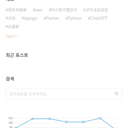
입니다. 이 도구는 직관적인 인터페이스를 제공
하여, 사용자가 코딩 없이도 프로페셔널한 웹사
업무자동화
aws
티스토리챌린지
구미코딩모임
이트를 만들 수 있게 돕습니다. Framer는 다양
코딩
django
Flutter
Python
ChatGPT
한 템플릿과 디자인 요..
오블완
더보기
최근 포스트
검색