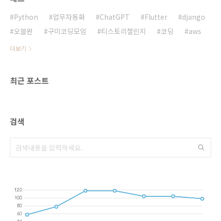
가게 위치 표시카테고리별 가게 필터링낮/밤 시
간대별 가게 목록가게 상세 정보 보기검색 기능
Python
업무자동화
ChatGPT
Flutter
django
기술 스택 선정GetX를 선택한 이유간..
오블완
구미코딩모임
티스토리챌린지
코딩
aws
더보기
최근 포스트
검색