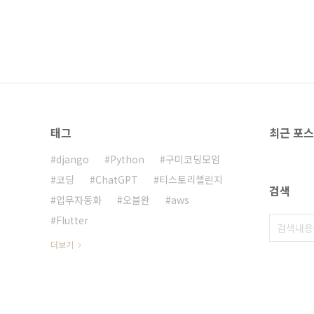
태그
최근 포
django
Python
구미코딩모임
코딩
ChatGPT
티스토리챌린지
검색
업무자동화
오블완
aws
Flutter
더보기