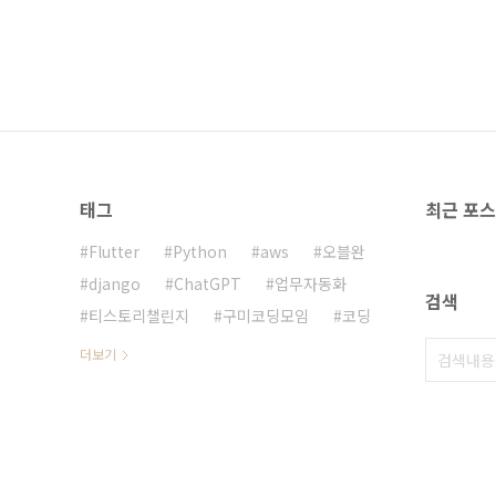
태그
최근 포
Flutter
Python
aws
오블완
django
ChatGPT
업무자동화
검색
티스토리챌린지
구미코딩모임
코딩
더보기