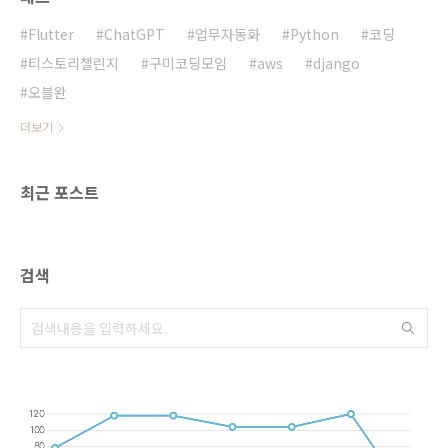
이해가 없다면 비용관리 측면에서 치명적이다.
그 예를 이 글에서 적어보려고 한다. 2018년 6
Flutter
ChatGPT
업무자동화
Python
코딩
월 어느 금요일, 회사에서 약간 짬을 ..
티스토리챌린지
구미코딩모임
aws
django
오블완
더보기
최근 포스트
검색