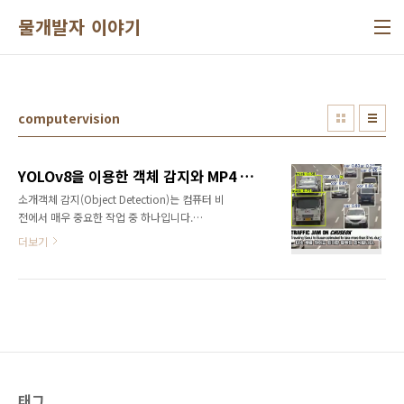
본문 바로가기
물개발자 이야기
computervision
YOLOv8을 이용한 객체 감지와 MP4 파일로 저장하기
소개객체 감지(Object Detection)는 컴퓨터 비
전에서 매우 중요한 작업 중 하나입니다.
YOLO(You Only Look Once)는 실시간 객체
더보기
감지를 위한 매우 강력한 모델로, 최근 YOLOv8
버전이 출시되었습니다. 이 튜토리얼에서는
YOLOv8을 사용하여 영상을 실시간으로 분석하
고, 감지된 결과를 MP4 파일로 저장하는 방법을
다룹니다.목차YOLOv8 소개YOLOv8 설치영상
처리 및 객체 감지감지 결과를 MP4 파일로 저장
결론1. YOLOv8 소개YOLOv8은 Ultralytics에
서 개발한 최신 객체 감지 모델입니다. YOLOv8
은 높은 정확도와 빠른 속도로 실시간 객체 감지
태그