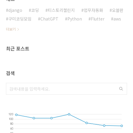
작업에 매우 적합합니다. 이 모델은 다양한 객체
감지 작업에서 뛰어난 성능을 보입니다.2.
django
코딩
티스토리챌린지
업무자동화
오블완
YOLOv8 설치..
구미코딩모임
ChatGPT
Python
Flutter
aws
더보기
최근 포스트
검색