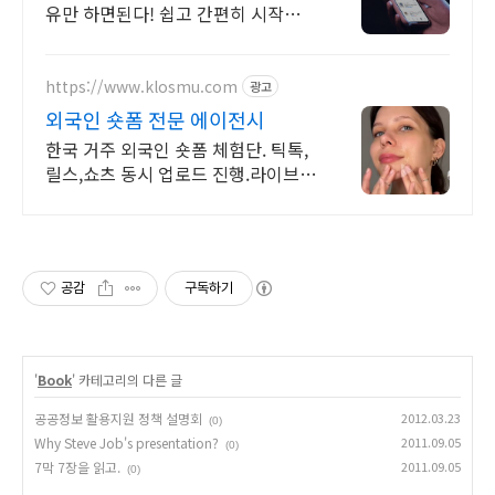
유만 하면된다! 쉽고 간편히 시작하세
요! 판매수수료 배송완료+1일 즉시
입금! 중개수수료 ZERO 바로 시작해
보세요!
https://www.klosmu.com
광고
외국인 숏폼 전문 에이전시
한국 거주 외국인 숏폼 체험단. 틱톡,
릴스,쇼츠 동시 업로드 진행.라이브커
머스운영
공감
구독하기
'
Book
' 카테고리의 다른 글
공공정보 활용지원 정책 설명회
2012.03.23
(0)
Why Steve Job's presentation?
2011.09.05
(0)
7막 7장을 읽고.
2011.09.05
(0)