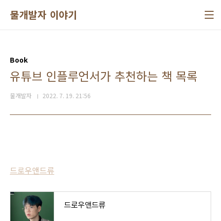
본문 바로가기
물개발자 이야기
Book
유튜브 인플루언서가 추천하는 책 목록
물개발자
2022. 7. 19. 21:56
드로우앤드류
드로우앤드류