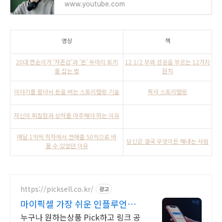
www.youtube.com
영상
책
20대 짠순이가 '자존감'과 '돈' 두마리 토끼
12 1/2 부와 성공을 부르는 12가지
를 잡는 법
원칙
이야기를 팔아서 돈을 버는 스토리텔링 기술
픽사 스토리텔링
자신의 찌질함과 상처를 마주해야 하는 이유
매달 1억씩 적자에서 연매출 50억으로 바
당신은 결국 무엇이든 해내는 사람
꿀 수 있었던 이유
https://picksell.co.kr/
광고
마이픽셀 가장 쉬운 인플루언서
커머스
누구나 원하는상품 Pick하고 링크 공