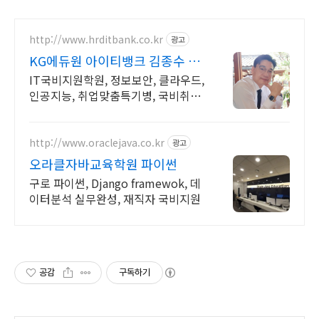
http://www.hrditbank.co.kr
광고
KG에듀원 아이티뱅크 김종수 27
년경력전문가 IT취업상담
IT국비지원학원, 정보보안, 클라우드,
인공지능, 취업맞춤특기병, 국비취업
교육.
http://www.oraclejava.co.kr
광고
오라클자바교육학원 파이썬
구로 파이썬, Django framewok, 데
이터분석 실무완성, 재직자 국비지원
공감
구독하기