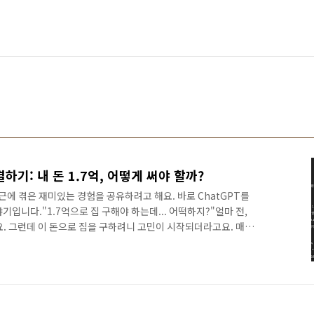
결하기: 내 돈 1.7억, 어떻게 써야 할까?
근에 겪은 재미있는 경험을 공유하려고 해요. 바로 ChatGPT를
입니다."1.7억으로 집 구해야 하는데... 어떡하지?"얼마 전,
. 그런데 이 돈으로 집을 구하려니 고민이 시작되더라고요. 매
점을 따져보려니 머리가 지끈지끈 아파오더라고요. 😵‍💫"그래,
득 이런 생각이 들었어요. "이런 복잡한 계산, ChatGPT한테 맡
atGPT에게 SOS를 보냈습니다.ChatGPT에게 물어보기제가
:총 주택 자금은 1.7억이야.아파트 매매, 전세, 월세에 비용..