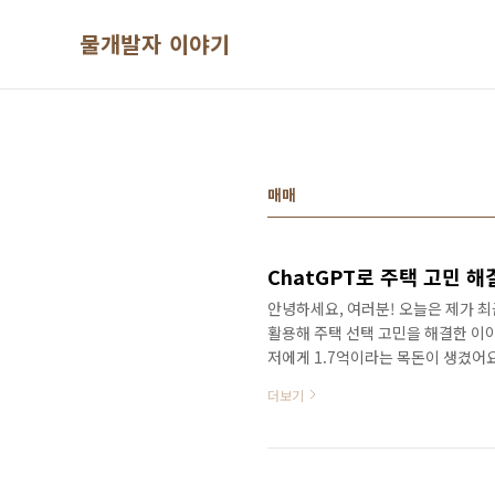
본문 바로가기
물개발자 이야기
매매
ChatGPT로 주택 고민 해
안녕하세요, 여러분! 오늘은 제가 최
활용해 주택 선택 고민을 해결한 이야기
저에게 1.7억이라는 목돈이 생겼어요
매? 전세? 아니면 월세? 각각의 장단
더보기
ChatGPT한테 물어보자!"그러다 문
겨볼까?" 그래서 저는 용기내어 Ch
ChatGPT에게 물어본 내용은 이래요