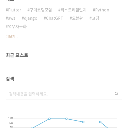
의 삶을 편리하게 만들 수 있다는 점에 집중했
죠. 서비스 아이디어 공유모임에서 나온 다양한
Flutter
구미코딩모임
티스토리챌린지
Python
아이디어들을 공유합니다. 그중에서도 단순하면
aws
django
ChatGPT
오블완
코딩
서도 실..
업무자동화
더보기
최근 포스트
검색