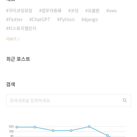
두 가지 도구가 바로 Selenium과 Scrapy입니
다. 이 두 도구는 각각의 강점이 있어 상황에 맞
구미코딩모임
업무자동화
코딩
오블완
aws
게 사용하면 매우 효과적입니다. Selen..
Flutter
ChatGPT
Python
django
티스토리챌린지
더보기
최근 포스트
검색