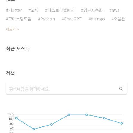
(배추:국내산) 짬뽕국 탕수육 단무지 요구르트
포기김치 그린샐러드 10월17일(목) 쌀밥/현미
Flutter
코딩
티스토리챌린지
업무자동화
aws
밥 알탕 코다리강정 비엔나야채볶음 (후랑크햄-
구미코딩모임
Python
ChatGPT
django
오블완
닭,돼지:국내산) 배추나물 (배추:국내산) ..
더보기
최근 포스트
검색