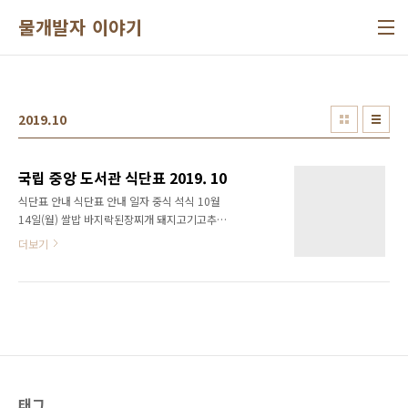
본문 바로가기
물개발자 이야기
2019.10
국립 중앙 도서관 식단표 2019. 10
식단표 안내 식단표 안내 일자 중식 석식 10월
14일(월) 쌀밥 바지락된장찌개 돼지고기고추장
불고기 한식잡채 아삭이고추무침 포기김치 그린
더보기
샐러드 쌀밥 김칫국 굴소스해물볶음 스크램블에
그 (스모크햄-닭,돼지:국내산) 열무겉절이 깍두
기 그린샐러드 10월15일(화) 쌀밥/보리밥 순두
부백탕 춘천식닭갈비 삼색채소강정 고구마순들
깨볶음 깍두기 그린샐러드 소불고기볶음밥 가쓰
오국 치킨너겟&머스타드S 콩나물맛살냉채 치커
리유자청무침 포기김치 콘샐러드 10월16일(수)
쌀밥/기장밥 들깨무채국 바베큐폭찹 만두탕수
얼갈이무침 포기김치 그린샐러드 중화잡채밥
태그