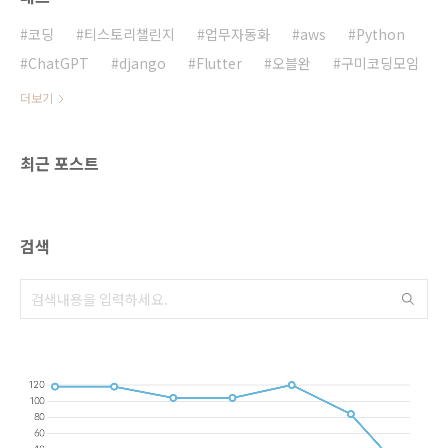
CLI 설치와 설정EB CLI 설치하기EB 애플리케이
션 초기화초기화 확인하기문제..
코딩
티스토리챌린지
업무자동화
aws
Python
ChatGPT
django
Flutter
오블완
구미코딩모임
더보기
최근 포스트
검색