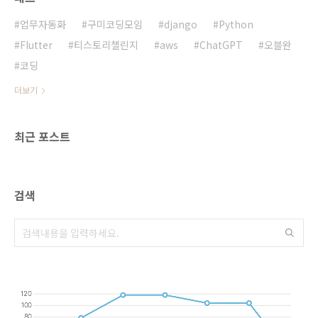
니다" 오류 발생2. 문제의 원인앱 서명 프로세스
이해하기문제의 핵심은 앱 서명 프로세스에서
업무자동화
구미코딩모임
django
Python
발생하는 키해시 차이에 있습니다:개발..
Flutter
티스토리챌린지
aws
ChatGPT
오블완
코딩
더보기
최근 포스트
검색