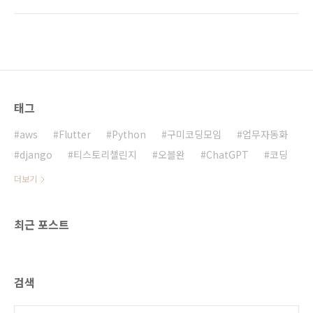
력 * 기본적으로 모든 연락은 이메일로 한다.
태그
aws
Flutter
Python
구미코딩모임
업무자동화
django
티스토리챌린지
오블완
ChatGPT
코딩
더보기
최근 포스트
검색