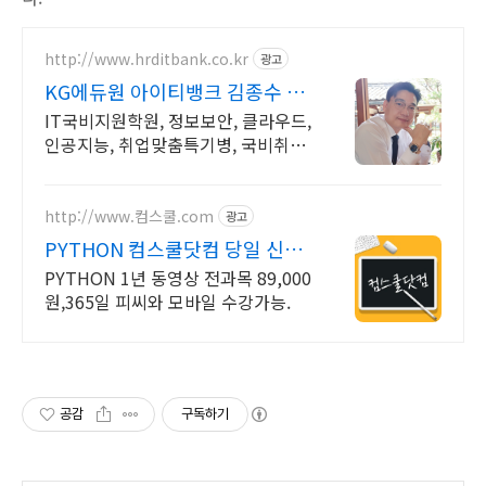
http://www.hrditbank.co.kr
광고
KG에듀원 아이티뱅크 김종수 27
년경력전문가 IT취업상담
IT국비지원학원, 정보보안, 클라우드,
인공지능, 취업맞춤특기병, 국비취업
교육.
http://www.컴스쿨.com
광고
PYTHON 컴스쿨닷컴 당일 신청
&결제시 기프티콘!
PYTHON 1년 동영상 전과목 89,000
원,365일 피씨와 모바일 수강가능.
공감
구독하기