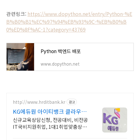
관련링크:
https://www.dopython.net/entry/Python-%E
B%B0%B1%EC%97%94%EB%93%9C-%EB%B0%B
0%ED%8F%AC-1?category=43769
Python 백엔드 배포
www.dopython.net
http://www.hrditbank.kr
광고
KG에듀원 아이티뱅크 클라우드
정보보안 취업반
신규교육상담신청, 전공대비, 비전공
IT국비지원취업, 1대1취업맞춤상담,
취업지원. 국비지원취업과정 사전기