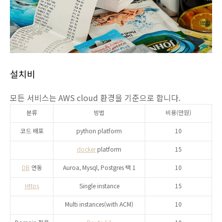
설치비
모든 서비스는 AWS cloud 환경을 기준으로 합니다.
분류
방법
비용(만원)
코드 배포
python platform
10
docker
platform
15
DB
연동
Auroa, Mysql, Postgres 택 1
10
Https
Single instance
15
Multi instances(with ACM)
10