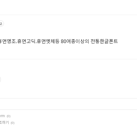
고
휴먼명조.휴먼고딕.휴먼옛체등 80여종이상의 전통한글폰트
orm
(0)
참조하기
(0)