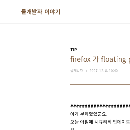
본문 바로가기
물개발자 이야기
TIP
firefox 가 float
물개발자
2007. 12. 8. 10:40
####################
이게 문제였었군요.
오늘 아침에 시큐리티 업데이트된
요.