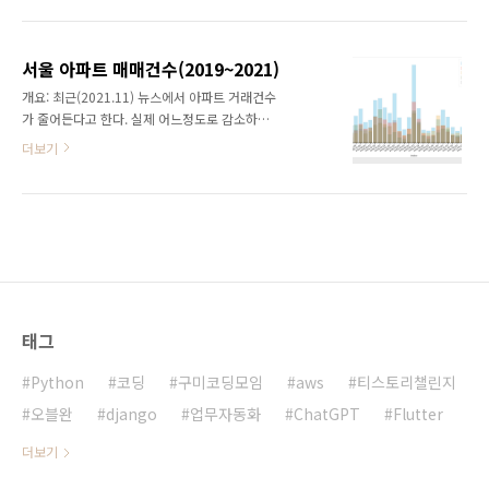
다. 이 변화의 흐름을 한눈에 파악할 수 있도록
몇 년간의 데이터를 통해 몇 가지 주요 변화를 파
실거래가 데이터를 시각화했습니다.왜 바 차트
악할 수 있었습니다:가격 상승: 부산광역시의 주
레이스인가?바 차트 레이스는 시간에 따른 데이
요 아파트 단지들은 지속적인 가격 상승을 보였
서울 아파트 매매건수(2019~2021)
터 변화를 생동감 있게 보여주는 매우 효과적인
습니다. 이는 제한된 ..
개요: 최근(2021.11) 뉴스에서 아파트 거래건수
방법입니다. 특히, 여러 아파트 단지의 실거래가
가 줄어든다고 한다. 실제 어느정도로 감소하는
변동을 한눈에 비교할 수 있어 시장 동향을 쉽게
지 눈으로 관찰하고자 그래프로 정리해 보았다.
파악할 수 있습니다. 이를 통해 투자자, 주택 구
더보기
서울 지역별 거래건수 시군구 번지 서울특별시
매자, 그리고 부동산 전문가들이 보다 현명한 결
노원구 상계동 8044 서울특별시 노원구 중계동
정을 내릴 수 있을 것입니다.데이터 소스와 분석
4471 서울특별시 구로구 구로동 4265 서울특
방법이번 시각화에 사용된 데이터는 국토교통부
별시 양천구 신정동 3893 서울특별시 도봉구 창
의 실거래가 공개 시스템에서 가져왔습니다. 경
동 3667 서울특별시 관악구 봉천동 3624 서울
북 구미 지역의 주요..
특별시 노원구 월계동 2892 서울특별시 양천구
목동 2879 서울특별시 노원구 공릉동 2866 서
울특별시 강북구 미아동 2668 서울특별시 강서
구 화곡동 2648 서울특별시 서초구 서초동
태그
2525 서울특별시 관악구 신림동 2504 서울특
별시 강서구 방화동 2406 서울특별시 양천구 신
Python
코딩
구미코딩모임
aws
티스토리챌린지
월동 2365 서울특별시 송파구 잠실동 22..
오블완
django
업무자동화
ChatGPT
Flutter
더보기