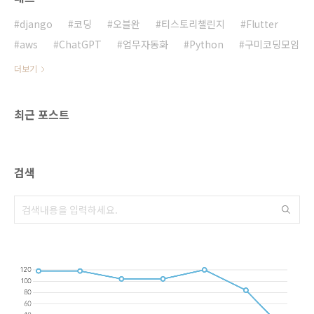
다. 그중에 가장 상단에 위치한 5K의
conversations를 받은 Flutter로 간단히 실험해
django
코딩
오블완
티스토리챌린지
Flutter
보았습니다. 실험 대상은 네이버..
aws
ChatGPT
업무자동화
Python
구미코딩모임
더보기
최근 포스트
검색