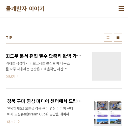
본문 바로가기
물개발자 이야기
TIP
윈도우 문서 편집 필수 단축키 완벽 가이드: 작업 시간 50% 단축하기
과제를 작성하거나 보고서를 편집할 때 마우스
를 자주 사용하는 습관은 비효율적인 시간 소모
로 이어집니다. 매번 마우스를 사용해 아이콘을
더보기
클릭하다 보면 생산성이 저하되고 작업 시간이
불필요하게 길어지기 마련입니다. 이를 해결하
기 위한 효과적인 접근법이 바로 '단축키'의 활용
입니다. 단축키는 작업의 효율성을 획기적으로
경북 구미 영상 미디어 센터에서 드림큐브 공간 대여하기
증대시키는 중요한 도구로, 사용자의 디지털 업
안녕하세요! 오늘은 경북 구미 영상 미디어 센터
무 역량을 고도화하는 데 기여합니다.단축키는
에서 드림큐브(Dream Cube) 공간을 대여하는
단순한 시간 절약을 넘어 사용자의 작업 흐름을
방법을 알려드리려고 합니다. 여러분도 창의적
개선하고, 반복적인 작업에서 오류를 줄이며, 창
더보기
인 작업을 위한 공간이 필요하셨던 적 있지 않으
의적인 작업에 더 많은 에너지를 집중할 수 있게