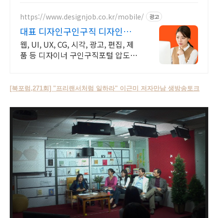
https://www.designjob.co.kr/mobile/
광고
대표 디자인구인구직 디자인잡
대표 디자인 취업포털
웹, UI, UX, CG, 시각, 광고, 편집, 제
품 등 디자이너 구인구직포털 압도적
인 브랜드파워!
[북포럼,271회] "프리랜서처럼 일하라" 이근미 저자만남 생방송토크