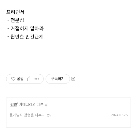
프리랜서
- 전문성
- 거절하지 말아라
- 원만한 인간관계
공감
구독하기
'
강연
' 카테고리의 다른 글
물개발자 경험을 나누다
2024.07.25
(0)