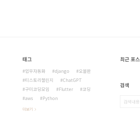
태그
최근 포
업무자동화
django
오블완
티스토리챌린지
ChatGPT
검색
구미코딩모임
Flutter
코딩
aws
Python
더보기