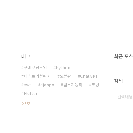
태그
최근 포
구미코딩모임
Python
티스토리챌린지
오블완
ChatGPT
검색
aws
django
업무자동화
코딩
Flutter
더보기