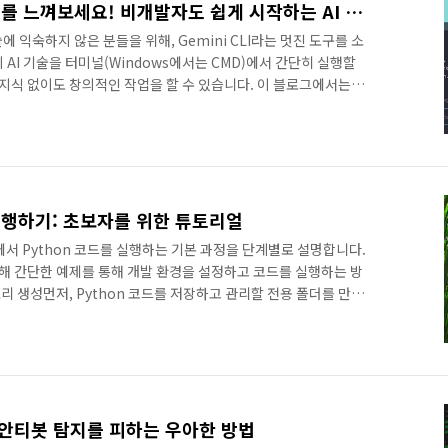
Gemini CLI로 코딩의 재미를 느껴보세요! 비개발자도 쉽게 시작하는 AI 도구
 익숙하지 않은 분들을 위해, Gemini CLI라는 멋진 도구를 소
le의 AI 기술을 터미널(Windows에서는 CMD)에서 간단히 실행할
 지식 없이도 창의적인 작업을 할 수 있습니다. 이 블로그에서는
있는 Python과 Pygame 예제를 소개하고, Gemini CLI가
ni CLI 설치 방법은 이 링크를 참고하세요. Node.js와 API 키
 수 있습니
o.kr/posts/GExvfQMJXbRaWHVwKibBGemini CLI란?Ge..
 실행하기: 초보자를 위한 튜토리얼
에서 Python 코드를 실행하는 기본 과정을 단계별로 설명합니다.
위해 간단한 예제를 통해 개발 환경을 설정하고 코드를 실행하는 방
리 생성먼저, Python 코드를 저장하고 관리할 전용 폴더를 만드
젝트를 체계적으로 관리할 수 있습니다.바탕화면 또는 원하는 위치
서 마우스 오른쪽 버튼을 클릭하고 새로 만들기 → 폴더를 선택
 지정합니다.이 폴더는 Python 파일을 저장하고 작업하는 기
메모장 활용하여 Python 코드 저장Windows의 기본 메모장을
: 안티봇 탐지를 피하는 우아한 방법