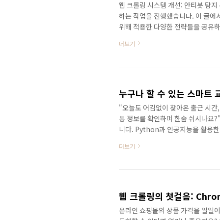
웹 크롤링 시스템 개선: 안티봇 탐지
하는 작업을 진행했습니다. 이 글에
위해 적용한 다양한 전략들을 공유하고
시스템의 안정성을 높이기 위해 필요
더보기
브라우저가 정상적으로 동작하기 위
다.packages: cups-libs: [] cups: [] cups-client: [] cups-devel: [] libXScrnSaver: [] nss: []
이러한 패키지들은 다음과 같은 목적
"오늘도 어김없이 찾아온 출근 시간
통 정보를 확인하며 한숨 쉬시나요?"
니다. Python과 인공지능을 활용
링의 현실교통 정보를 실시간으로 확
더보기
다. 하지만 현재 시스템은 한 가지 
고요?"맞습니다. 현재 시스템에서는
수동으로 전환 필요실시간 통합 분석
책을 준비했습니다.💻..
웹 크롤링의 첫걸음: Chro
온라인 쇼핑몰의 상품 가격을 일일이