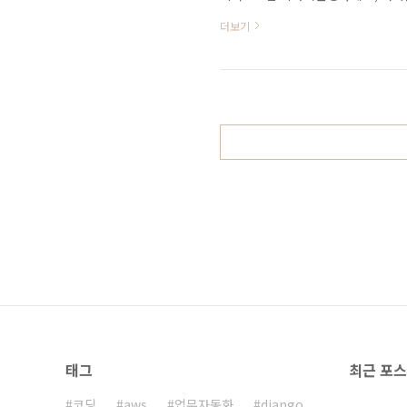
에서 진행되었는데요, 정말 깔끔하고
더보기
눌 수 있었습니다. 공간이 넓어서 
정말 쾌적하게 시작할 수 있었답니다
께 하니 대화가 더 풍성해졌습니다.
국산업용 로봇 분..
태그
최근 포
코딩
aws
업무자동화
django