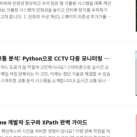
 우회와 안정성 향상최근 우리 팀은 웹 크롤링 시스템을 대폭 개선
서는 크롤링 시스템의 안정성을 높이고 안티봇 탐지를 우회하기
자 합니다. 1. 인프라 구성 개선1.1 패키지 의존성 추가크롤링
한 시스템 패키지들을 추가했습니다. 특히 헤드리스 Chrome
해 필요한 다양한 의존성들을 식별하고 추가했습니
으로 추가되..
누구나 할 수 있는 스마트 교통 분석: Python으로 CCTV 다중 모니터링 구현
, 어느 도로가 덜 막힐까 고민하시나요? 스마트폰으로 실시간 교
매일 아침 반복되는 이 고민, 이제는 첨단 기술로 해결할 수 있습
한 스마트한 교통 분석 시스템을 소개합니다.🚦 실시간 교통 모니터
인하고 싶을 때 우리는 보통 국가교통정보센터(ITS)를 방문합니
큰 제약이 있습니다."CCTV 화면을 하나씩 클릭하며 확인해야 한다
:한 번에 하나의 CCTV만 모니터링 가능여러 구간을 확인하려면
이 어려움이런 불편함을 겪으신 분들을 위해, 더 스마트한 해결
me 개발자 도구와 XPath 완벽 가이드
 확인하느라 시간을 허비한 경험이 있나요? 이런 반복 작업을 자