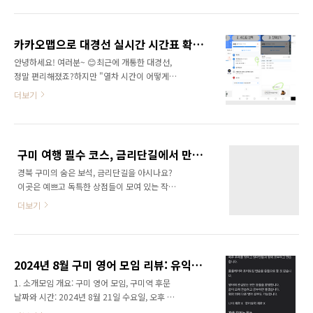
분식점들이 겪고 있는 진짜 골치 아픈 문제들 더
여 제안 비용을 혁신적으로 낮춘 사례와 AI 결과
털어놓겠습니다.2025년 분식점 현실 – 이건 진
물의 획일화 현상에 대해서도 공유되었습니다.
짜 심각합니다골치 아픈 문제왜 이렇게 힘든가?
근본적인 배경 (문제의식): 현재의 비즈니스 생..
카카오맵으로 대경선 실시간 시간표 확인하는 쉬운 방법!
실제 사장님들 하소연종이 주문지 + 펜 + 벨펜
안녕하세요! 여러분~ 😊최근에 개통한 대경선,
없으면 3분, 글씨 못 읽으면 5분, 주문 누락 →
정말 편리해졌죠?하지만 "열차 시간이 어떻게
재료 버림“하루에 주문지 500장 버려요… 환경
되지?" 하는 궁금증이 생기셨다면, 카카오맵으
도 문제고 비용도…”테이블마다 태블릿 POS 설
더보기
로 아주 쉽게 실시간 시간표를 확인할 수 있다는
치 (요즘 유행)하나에 30~50만 원 × 10개 테이
거 알고 계셨나요?오늘은 카카오맵으로 대경선
블 = 최소 300~500만 원 초기 비용!“설치했는
열차 시간표를 확인하는 방법을 단계별로 알려
데 손님들이 화면 더럽힌다고 닦기도 귀찮
드릴게요!차근차근 따라오시면 금방 익힐 수 있
고…”태블릿 고장·배터리 방전·업..
구미 여행 필수 코스, 금리단길에서 만나는 특별한 상점들
답니다~ ✨📱 카카오맵으로 대경선 시간표 보는
경북 구미의 숨은 보석, 금리단길을 아시나요?
법1️⃣ 카카오맵 열기먼저 스마트폰에서 카카오맵
이곳은 예쁘고 독특한 상점들이 모여 있는 작은
앱을 실행해주세요.(아직 앱이 없다면 플레이스
거리로, 마치 서울의 경리단길을 떠올리게 한다
토어/앱스토어에서 설치해주세요!)2️⃣ 출발역 검
더보기
고 합니다. 지역의 매력적인 감성을 느낄 수 있는
색하기🔍 상단 검색창에 대경선의 출발역 이름
이곳을 블로그에 소개하려고 해요. 여러분도 함
을 입력해주세요.(예: "김천역", "구미역", "경주
께 금리단길을 탐방하며 숨겨진 보물을 발견해
역" 등)3️⃣ 역 선택 후 '대중교통' 탭 누르기검색
보세요!금리단길의 상점들은 각기 다른 매력을
결과에서 원하는 역을 선택한 후,화면 상단에 있
2024년 8월 구미 영어 모임 리뷰: 유익한 영어 회화 시간
가지고 있어요. 아기자기한 카페에서부터 손으
는 ..
1. 소개모임 개요: 구미 영어 모임, 구미역 후문
로 직접 만든 소품을 파는 상점들까지, 걷기만 해
날짜와 시간: 2024년 8월 21일 수요일, 오후 7
도 마음이 따뜻해지는 경험을 할 수 있답니다.
시2. 모임의 내용주제와 활동물건을 사고팔 때
직접 방문해 보시면 각 가게만의 독특한 매력을