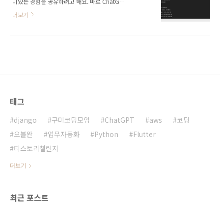
미있는 경험을 공유하려고 해요. 바로 ChatGPT
제를 통해 여러분의 지리 지식을 테스트할 수 있
를 활용해 주택 선택 고민을 해결한 이야기입니
습니다.게임의 장점교육적 가치: 이 게임은 단순
더보기
다."1.7억으로 집 구해야 하는데... 어떡하
한 오락을 넘어서, 세계 지리에 대한 지식을 쌓을
지?"얼마 전, 저에게 1.7억이라는 목돈이 생겼어
수 있는 훌륭한 도구입니다. 게임을 통해 자연스
요. 그런데 이 돈으로 집을 구하려니 고민이 시작
럽게 각 나라의 수도를 배우게 됩니다.흥미진진
되더라고요. 매매? 전세? 아니면 월세? 각각의
한 도전: 각 라운드마다 새로운 나라가 등장하
장단점을 따져보려니 머리가 지끈지끈 아파오더
고..
라고요. 😵‍💫"그래, ChatGPT한테 물어보자!"그
러다 문득 이런 생각이 들었어요. "이런 복잡한
계산, ChatGPT한테 맡겨볼까?" 그래서 저는 용
태그
기내어 ChatGPT에게 SOS를 보냈습니
다.ChatGPT에게 물어보기제가 ChatGPT에게
물어본 내용은 이래요:총 주택 자금은 1.7억이
django
구미코딩모임
ChatGPT
aws
코딩
야.아파트 매매, 전세, 월세에 비용..
오블완
업무자동화
Python
Flutter
티스토리챌린지
더보기
최근 포스트