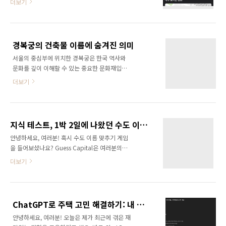
더보기
필요한 영어 문장을 배우고 실습영어와 한국의
느끼실 수 있을 거예요. 금리단길은 그렇게 크지
발성의 차이매 모임 때마다 운영자님께서 주제
않은 거리지만, 곳곳에 숨겨진 이야기가 많아 하
를 선정해 주십니다. 주제와 수업내용은 당근 채
루 종일 즐길 거리가 가득해요. 구미에 오신다면
팅방으로 미리 공유가 되어 참여자들이 예습할
꼭 들러보시길 추천드립니다!순번분류이름대표
경복궁의 건축물 이름에 숨겨진 의미
여유를 가질 수 있어요. 그리고 이 자료는 수업
1베이커리계곡화랑오리..
서울의 중심부에 위치한 경복궁은 한국 역사와
중에 출력된 종이로 나눠줘서 집에서 개인적으
문화를 깊이 이해할 수 있는 중요한 문화재입니
로 공부할 수 있답니다.진행 방식시작 전 10분:
다. 이 궁궐의 다양한 건축물은 각각 특별한 이름
근황토크 시간, 수업 전 어색한 시간을 잠재우는
더보기
과 용도를 가지고 있으며, 그 이름에는 조선 시대
부드러운 음악을 듣고 맘 편히 앉아 있으면, 운영
의 철학과 생활양식이 녹아 있습니다. 이번 글에
자 및 선교사님들이 먼저 다가와 편한 질문으로
서는 경복궁의 건축물 이름에 사용된 "전(殿)",
좀 더 가까워지는 시간을 가집니다. 10분: 이날
"루(樓)", "정(亭)", "당(堂)"의 의미를 통해 이곳
다룰 수업 주제와 진행 방식 소개30분: 물건을 ..
지식 테스트, 1박 2일에 나왔던 수도 이름 맞추기
의 매력을 알아보겠습니다.전(殿): 왕의 중심, 근
안녕하세요, 여러분! 혹시 수도 이름 맞추기 게임
정전과 강녕전"전(殿)"은 궁궐 내에서 가장 중요
을 들어보셨나요? Guess Capital은 여러분의
한 건물에 붙이는 명칭입니다. 경복궁의 근정전
지리 지식을 시험할 수 있는 재미있고 교육적인
은 그 이름처럼 '근면하고 정직하게 정치를 하는
더보기
게임입니다. 이 블로그에서는 이 게임의 매력을
전각'이라는 뜻을 가지고 있습니다. 이는 조선 왕
소개하고, 왜 여러분이 이 게임을 시도해봐야 하
조가 추구했던 이상적인 정치 철학을 반영하고
는지 설명하겠습니다.게임 소개Guess Capital
있습니다. 근정전은 왕이 공식적인 업무를 보고
은 세계 각국의 수도를 맞추는 인터랙티브 게임
나라의 중요한 의식을 행하던 장소로, 당..
ChatGPT로 주택 고민 해결하기: 내 돈 1.7억, 어떻게 써야 할까?
입니다. 사용자 친화적인 인터페이스를 통해 누
안녕하세요, 여러분! 오늘은 제가 최근에 겪은 재
구나 쉽게 접근할 수 있으며, 다양한 난이도의 문