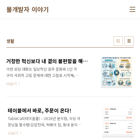
본문 바로가기
물개발자 이야기
생활
거창한 혁신보다 내 곁의 불편함을 해킹 - 모각코 20260701
이번 모임 대화는 일상적인 음주 문화와 1인 가
구의 사회적 고립 문제에 대한 고찰로 시작해, 최
근 얼어붙은 스타트업 투자 시장의 현실과 혁신
더보기
기술의 카피(Copy) 문제 등 비즈니스 환경의 어
려움을 토로하는 내용으로 이어집니다. 가장 핵
심적인 논의는 전기 안전 관리 현장에서 발생하
는 막대한 수작업(열화상 카메라 리포트를 정부
테이블에서 바로, 주문이 온다!
서식인 '별지 7호' 등에 맞춰 다시 입력하는 일)
TableCall(테이블콜) – 2026년 분식점, 식당 사
을 해결하기 위해, RTF/PDF 데이터를 파싱하여
장님들 필수템!김밥천국, 떡볶이 집, 동네 분식점
자동으로 폼을 채워주는 자동화 솔루션 개발 협
사장님들!아직도 손님 대기시간 때문에 머리 아
업에 집중되어 있습니다. 또한, NotebookLM
더보기
프시죠?이제 진짜 솔직하게 말씀드릴게요. 지금
등의 AI 툴을 활용해 일본어 영업 자료를 생성하