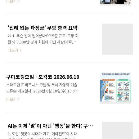
더보기
습니다. (얼굴 하트 후 공유)중간에 자유로운 쉬
로그램 등)에 제미나이의 강력한 두뇌를 직접 이
는 시간이 포함되어 있습니다.홈페이지: 네이버
식하는 마법 같은 열쇠가 바로 이 API 키입니다.
에서 "구미 코딩 모임" 검색🙋‍♂️ 짧은 자기소개
개발자들의 전유물처럼 보였던 이 무기를 일반
(아이스브레이킹)처음 오신 분도, 자주 오시는
인도 아주 쉽게 가질 수 있습니다."단 1분의 ..
'전례 없는 과징금' 쿠팡 충격 요약
분도 반갑게 인사 나눠요!닉네임 / 하는 일 / 참
🚨 1. 무슨 일이 일어났나요?유출 규모: 쿠팡 회
여 동기 / 모임에 바라는 점을 가볍게 공유합니
원 약 3,300만 명과 회원이 아닌 사람(가족, 친
다.📢 경험 공유자 모집 (누구나 스피커가 될 수
구 등 배송지에 등록된 사람) 약 433만 명의 개
있습니다!)"우리 모두는 각자의 분야에서 전문
더보기
인정보가 해커에게 털렸습니다.유출된 내용:이
가이자 이야기꾼입니다."나의 경험담 공유 = 내
름과 이메일 주소 (약 3,300만 명)배송지 주소,
가 가장 크게 성장하는 시간주제/형식: 완벽하지
전화번호 (최소 2,230만 명)주문 내역 (약
않아도 괜찮습니다. AI, IT 기술이 아니어도 본인
58,000
의 인사이트나 재미있는 ..
구미코딩모임 - 모각코 2026.06.10
명)https://www.youtube.com/watch?
스타트업 IT 비즈니스 모델 및 특허·자동화 기술
v=78s-wcyMRuQ 🔓 2. 어떻게 해킹당했나요?
교류📅 개요일시: 2026년 6월 10일(수) 10:00
(쿠팡의 과실)정밀하고 고도의 해킹 기술이 아니
장소: 구미생활문화센터 미술공작소참석자(6명)
라, 쿠팡의 기본적인 관리 소홀 때문에 발생했습
더보기
나무, 수박, 스카이형, 알프, 그래, 베스토💡 내용
니다.퇴사자 관리 실패: 쿠팡의 전 직원이 모든
◉ 클라이밍 스마트 플랫폼 창업 및 특허 전략클
회원 계정에 접근할 수 있는 '마스터키(인증 서명
라이밍 & 삼지점: 클라이밍의 기본인 삼지점(신
키)'를 가지고 퇴사했는데, 쿠팡은 이 키를 바꾸
체 지점 3개로 지지 면적과 무게중심을 맞추는
거나 폐기하지 않고 그대로 두었습니다. 해커는
AI는 이제 '말'이 아닌 '행동'을 한다: 구미 코딩 모임에서 발견한 AI 실전 인사이트 5가지
자세) 분석과 이해를 바탕으로 한 비즈니스 모델
이 ..
1. 도입: 챗봇의 시대가 가고 '에이전트'의 시대
기초 논의.RFID 태그 & YOLO (카메라 인식): 클