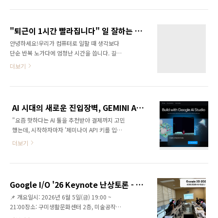
성) 시스템을 카카오톡 챗봇에 연동하여 중소기
여 제안 비용을 혁신적으로 낮춘 사례와 AI 결과
업에 적용하는 방안, 국가 안보 및 정보 격차 차
물의 획일화 현상에 대해서도 공유되었습니다.
원에서의 LLM 모델 통제와 기술 지정학적 한계
근본적인 배경 (문제의식): 현재의 비즈니스 생..
"퇴근이 1시간 빨라집니다" 일 잘하는 직장인의 필수 크롬 확장 프로그램 5선
가 논의되었습니다. 또한 70대 이상 시니어 대상
안녕하세요!우리가 컴퓨터로 일할 때 생각보다
의 실전 AI 교육 경험담과, 1인 가구 급증에 따른
단순 반복 노가다에 엄청난 시간을 씁니다. 길쭉
고독사 및 치안 문제를 해결하기 위해 스마트 플
한 웹페이지를 조각조각 캡처해서 붙여넣고, 마
러그 기반의 AI 모니터링 및 노노케어(사랑고리)
더보기
우스 클릭을 수백 번 하고, 필요한 정보를 찾으려
등 복지 시스템을 결합하는 방안 등 AI를 사회 실
구글을 한참 헤매기도 하죠.이 자잘한 비효율만
생활에 접목하는 다양한 아이디어가 쏟아졌습니
걷어내도 손목 통증이 사라지고 퇴근이 빨라집
다.근본적 배경: "개발자가 상상해서 만든 앱은
니다. 마우스 손 떼고 칼퇴를 도와줄 브라우저 치
아무도 쓰지 않는다"는 뼈아픈 반성에서 출발합
AI 시대의 새로운 진입장벽, GEMINI API 키 만들기
트키들을 소개합니다!✍️ Part A. "타이핑과 마
니다...
"요즘 핫하다는 AI 툴을 추천받아 결제까지 고민
우스 클릭이 귀찮을 때" (입력 효율화)1. Voice
했는데, 시작하자마자 '제미나이 API 키를 입력
In — 말하는 대로 받아 적는 초고성능 받아쓰기
하세요'라는 벽에 부딪히셨나요?"대체 이게 무
추천 대상: 타이핑 독수리 타자이신 분, 회의록
더보기
슨 소리인지, 영어와 개발 용어로 가득 찬 화면을
초안이나 긴 보고서 글 작성이 막막한 분링크:
마주하는 순간 머릿속이 하얘지고 '그냥 쓰지 말
Voice In 공식 홈페이지 Voice In - #1 Speech
까?' 하는 포기 직전의 감정을 느끼셨을 겁니
To Text Extension for ChromeVoice In Ch..
다."하지만 이 정체불명의 문자열 하나만 있으
Google I/O '26 Keynote 난상토론 - 구미코딩모임 2026.06.10
면, 남들보다 10배 저렴하고 20배 자유로운 나
📌 개요일시: 2026년 6월 5일(금) 19:00 ~
만의 맞춤형 AI 환경이 열립니다."남들이 만들어
21:00장소: 구미생활문화센터 2층, 미술공작소
둔 비싼 월 구독형 서비스에 갇히지 않고, 내가
안내 및 공지:📸 모임 중 스케치 사진 촬영이 있
원하는 플랫폼(메모 앱, 자동화 툴, 영상 제작 프