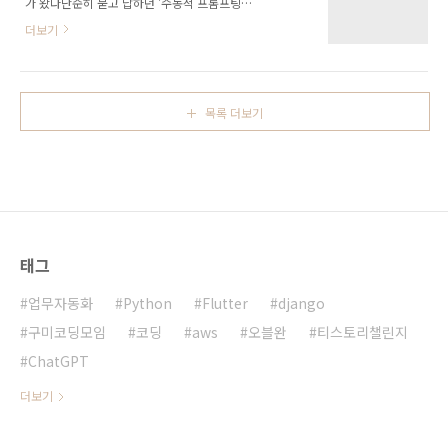
가 왔다단순히 묻고 답하던 '수동적 프롬프팅
라이머의 움직임과 운동 기록 추적을 위해 홀드
(Passive Prompting)'의 시대는 끝났습니다.
부착형 저렴한 RFID 태그 시스템과 카메라 객체
더보기
이제 AI는 사용자의 의도를 실시간으로 읽고, 스
인식 기술인 YOLO를 결합하여 인식률을 높이는
스로 전략을 세우며, 물리적 공간과 디지털 공간
방안.클랭(클라이머 랭킹 플랫폼) & 프랜차이즈:
을 넘나들며 과업을 완수합니다. 최근 열린 구미
사용자 운동 데이터를 기반으로 레벨과 랭킹을
코딩 모임(구코모) 83회에서는 구글 아이오
매기는 게임화 시스템(..
목록 더보기
(Google I/O)가 선언한 '에이전트 시대
(Agentic Era)'의 서막을 확인할 수 있었습니다.
기술은 이제 우리 질문을 비추는 거울이 아니라,
우리의 일을 대신 처리하는 '손'이 되어 우리 곁
으로 성큼 다가왔습니다.2. "12시간 만에 OS를
만들다" - 안티그래비티(Anti-gravity)와 개발
패러다임의 전환AI가 코딩의 일부를 돕는 보조
태그
도구에 불과하다는..
업무자동화
Python
Flutter
django
구미코딩모임
코딩
aws
오블완
티스토리챌린지
ChatGPT
더보기