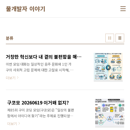
본문 바로가기
물개발자 이야기
분류
거창한 혁신보다 내 곁의 불편함을 해킹 - 모각코 20260701
이번 모임 대화는 일상적인 음주 문화와 1인 가
구의 사회적 고립 문제에 대한 고찰로 시작해, 최
근 얼어붙은 스타트업 투자 시장의 현실과 혁신
더보기
기술의 카피(Copy) 문제 등 비즈니스 환경의 어
려움을 토로하는 내용으로 이어집니다. 가장 핵
심적인 논의는 전기 안전 관리 현장에서 발생하
는 막대한 수작업(열화상 카메라 리포트를 정부
구코모 20260619 이거왜 없지?
서식인 '별지 7호' 등에 맞춰 다시 입력하는 일)
제85회 구미 코딩 모임(구코모)은 "일상의 불편
을 해결하기 위해, RTF/PDF 데이터를 파싱하여
함에서 아이디어 찾기"라는 주제로 진행되었습
자동으로 폼을 채워주는 자동화 솔루션 개발 협
니다.주요 내용으로는 기업의 사실 기반 문서만
업에 집중되어 있습니다. 또한, NotebookLM
더보기
으로 거짓말 없이 답변하는 RAG(검색 증강 생
등의 AI 툴을 활용해 일본어 영업 자료를 생성하