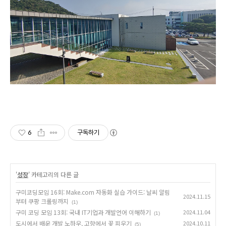
6
구독하기
'
성장
' 카테고리의 다른 글
구미코딩모임 16회: Make.com 자동화 실습 가이드: 날씨 알림
2024.11.15
부터 쿠팡 크롤링까지
(1)
구미 코딩 모임 13회: 국내 IT기업과 개발언어 이해하기
2024.11.04
(1)
도시에서 배운 개발 노하우, 고향에서 꽃 피우기
2024.10.11
(5)