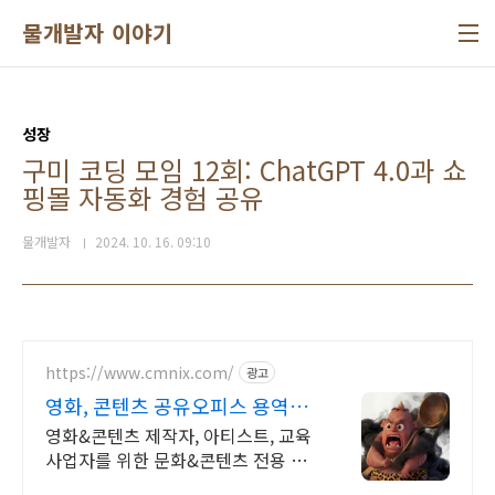
본문 바로가기
물개발자 이야기
성장
구미 코딩 모임 12회: ChatGPT 4.0과 쇼
핑몰 자동화 경험 공유
물개발자
2024. 10. 16. 09:10
https://www.cmnix.com/
광고
영화, 콘텐츠 공유오피스 용역사
업,창작활동,교육사업
영화&콘텐츠 제작자, 아티스트, 교육
사업자를 위한 문화&콘텐츠 전용 공
유오피스