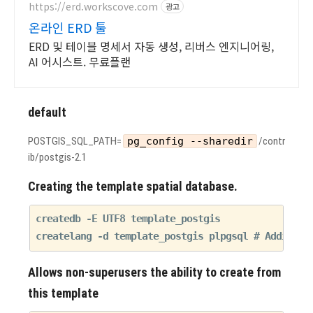
https://erd.workscove.com
광고
온라인 ERD 툴
ERD 및 테이블 명세서 자동 생성, 리버스 엔지니어링,
AI 어시스트. 무료플랜
default
POSTGIS_SQL_PATH=
pg_config --sharedir
/contr
ib/postgis-2.1
Creating the template spatial database.
createdb -E UTF8 template_postgis

Allows non-superusers the ability to create from
this template