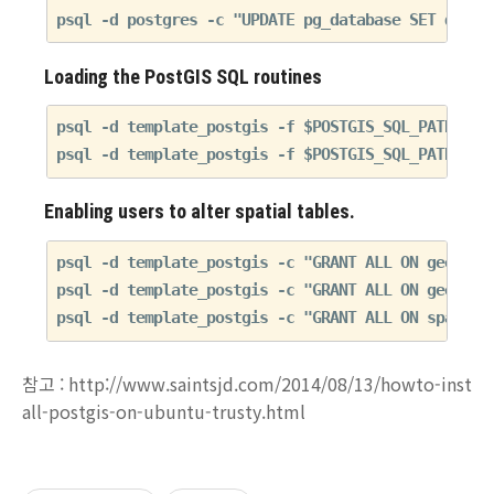
Loading the PostGIS SQL routines
psql -d template_postgis -f $POSTGIS_SQL_PATH/post
Enabling users to alter spatial tables.
psql -d template_postgis -c "GRANT ALL ON geometry
psql -d template_postgis -c "GRANT ALL ON geograph
참고 : http://www.saintsjd.com/2014/08/13/howto-inst
all-postgis-on-ubuntu-trusty.html