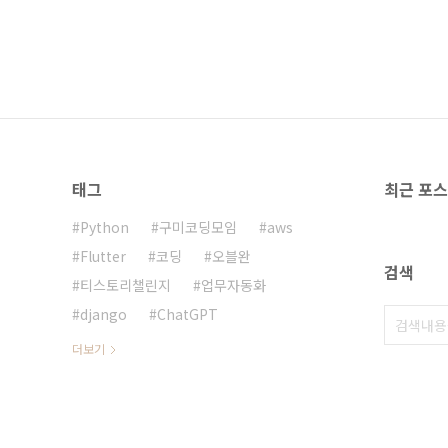
태그
최근 포
Python
구미코딩모임
aws
Flutter
코딩
오블완
검색
티스토리챌린지
업무자동화
django
ChatGPT
더보기