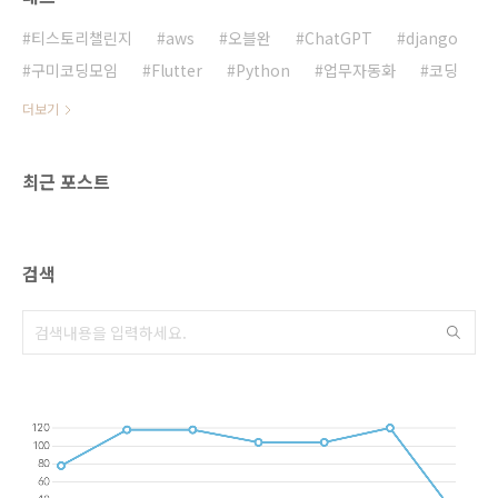
JavaScript로 렌더링된 콘텐츠를 포함한 모든
페이지 요소에 접근할 수 있게 해줍니다. 반면
티스토리챌린지
aws
오블완
ChatGPT
django
Scrapy는 빠르고 효율적인 크롤..
구미코딩모임
Flutter
Python
업무자동화
코딩
더보기
최근 포스트
검색