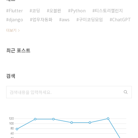
실시간으로 웹을 검색하여 필요한 정보를 대화
형으로 제공하는 차세대 AI 검색 기능입니다. 사
Flutter
코딩
오블완
Python
티스토리챌린지
용자와 대화를 통..
django
업무자동화
aws
구미코딩모임
ChatGPT
더보기
최근 포스트
검색