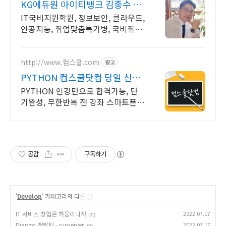
KG에듀원 아이티뱅크 김종수 27
년경력전문가 IT취업상담
IT국비지원학원, 정보보안, 클라우드,
인공지능, 취업맞춤특기병, 국비취업
교육.
http://www.컴스쿨.com
광고
PYTHON 컴스쿨닷컴 당일 신청
&결제시 기프티콘!
PYTHON 인강만으로 합격가능, 단
기완성, 무한반복 전 강좌 스마트폰
학습가능
공감
구독하기
'
Develop
' 카테고리의 다른 글
IT 서비스 창업은 처음이니까
2022.07.17
(0)
Django 개발팁 - runserver
2022.07.17
(0)