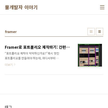
본문 바로가기
물개발자 이야기
framer
Framer로 포트폴리오 제작하기: 간편하게 전문가 같은 웹사이트를 만들어보세요
“포트폴리오 제작이 막막하신가요?”혹시 멋진
포트폴리오를 만들어야 하는데, 어디서부터 시
작해야 할지 막막하셨나요? 웹 디자인과 코딩에
더보기
대한 지식이 부족해 고민하셨나요? Framer라는
강력한 도구를 사용하면 비전문가도 손쉽게 전
문가 같은 포트폴리오 웹사이트를 만들 수 있습
니다. 이 글에서는 Framer를 사용하여 포트폴리
오를 제작하는 과정을 소개하고, 시간을 절약하
면서도 비용 효율적으로 웹사이트를 제작하는
방법을 알려드립니다.Framer란 무엇인가요?
Framer는 웹 디자이너와 개발자뿐만 아니라 초
보자들도 쉽게 사용할 수 있는 웹 기반 디자인 툴
태그