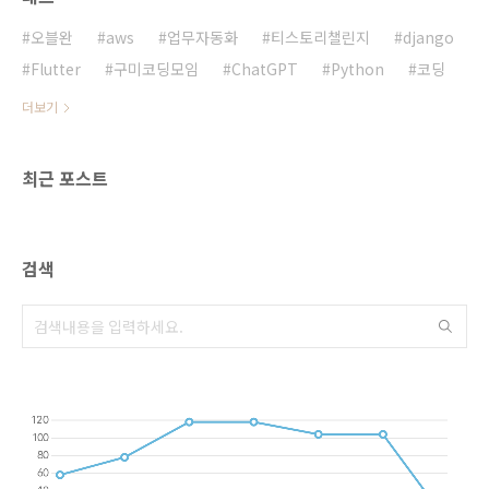
입니다. 이 도구는 직관적인 인터페이스를 제공
하여, 사용자가 코딩 없이도 프로페셔널한 웹사
오블완
aws
업무자동화
티스토리챌린지
django
이트를 만들 수 있게 돕습니다. Framer는 다양
Flutter
구미코딩모임
ChatGPT
Python
코딩
한 템플릿과 디자인 요..
더보기
최근 포스트
검색